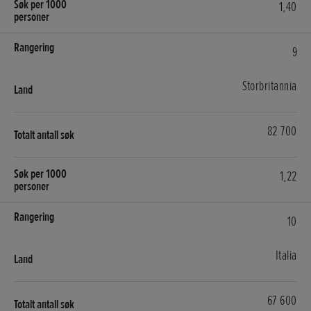
1,40
9
Storbritannia
82 700
1,22
10
Italia
67 600