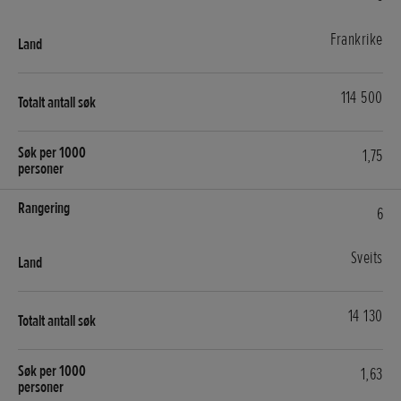
Frankrike
114 500
1,75
6
Sveits
14 130
1,63