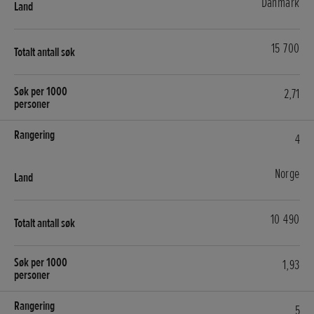
Danmark
15 700
2,71
4
Norge
10 490
1,93
5