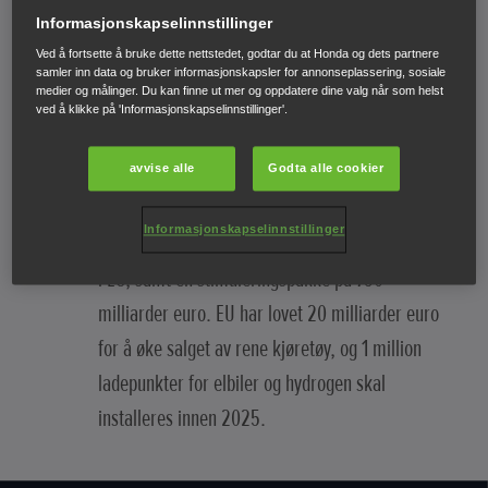
Informasjonskapselinnstillinger
I 2020 ble det solgt 1 365 000 elektriske biler og
Ved å fortsette å bruke dette nettstedet, godtar du at Honda og dets partnere
hybrider i Europa. Bare i Storbritannia alene har
samler inn data og bruker informasjonskapsler for annonseplassering, sosiale
medier og målinger. Du kan finne ut mer og oppdatere dine valg når som helst
det vært en økning på 180% i salget av elbiler fra
ved å klikke på 'Informasjonskapselinnstillinger'.
år til år.
avvise alle
Godta alle cookier
Innen 2040 blir salg av diesel- og bensinbiler
Informasjonskapselinnstillinger
forbudt i Frankrike, og dette støttes av lovgivning
i EU, samt en stimuleringspakke på 750
milliarder euro. EU har lovet 20 milliarder euro
for å øke salget av rene kjøretøy, og 1 million
ladepunkter for elbiler og hydrogen skal
installeres innen 2025.