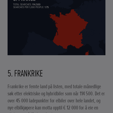
5. FRANKRIKE
Frankrike er femte land på listen, med totale månedlige
søk etter elektriske og hybridbiler som når 114 500. Det er
over 45 000 ladepunkter for elbiler over hele landet, og
nye elbilkjøpere kan motta opptil € 12 000 for å eie en