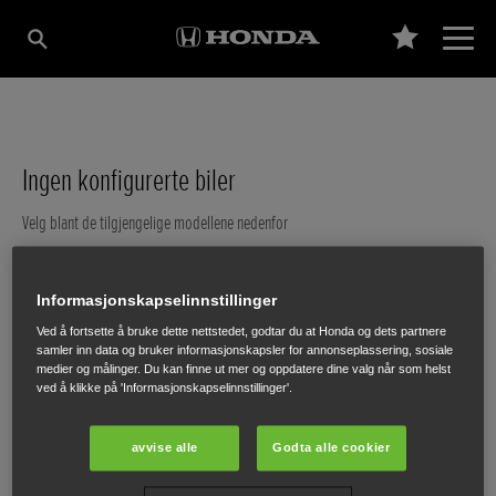
Ingen konfigurerte biler
Velg blant de tilgjengelige modellene nedenfor
Velg en modell
Informasjonskapselinnstillinger
e:Ny1
Ved å fortsette å bruke dette nettstedet, godtar du at Honda og dets partnere
samler inn data og bruker informasjonskapsler for annonseplassering, sosiale
Elektrisk
medier og målinger. Du kan finne ut mer og oppdatere dine valg når som helst
ved å klikke på 'Informasjonskapselinnstillinger'.
Pris fra 259.900,–
avvise alle
Godta alle cookier
CR-V
Plug-in hybrid