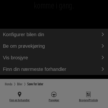
komme i gang.
Konfigurer bilen din
Be om prøvekjøring
Vis brosjyre
Finn din nærmeste forhandler
Honda
Biler
Save for later
Finn en forhandler
Prøvekjør
Brosjyre/Prisliste