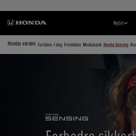
Nybil
Hondas verden
Fortiden
I dag
Fremtiden
Mediabank
Honda Sensing
Hon