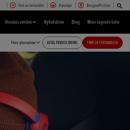
Finn en forhandler
Prøvekjør
Brosjyre/Prisliste
Hondas verden
Nyhetsbrev
Blog
Mine lagrede biler
Flere alternativer
AVTAL PRØVEKJØRING
FINN EN FORHANDLER