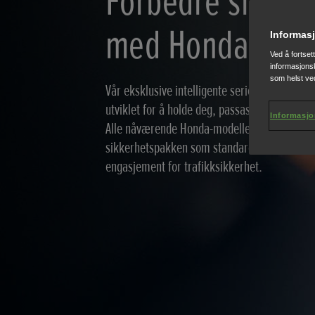
Forbedre sikker
med Honda SEN
Informasj
Ved å fortset
informasjonsk
som helst ved
Vår eksklusive intelligente serie med avanser
utviklet for å holde deg, passasjerene dine og
Informasjo
Alle nåværende Honda-modeller er utstyrt 
sikkerhetspakken som standard, noe som un
engasjement for trafikksikkerhet.