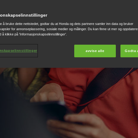
heten
SING
onskapselinnstillinger
te å bruke dette nettstedet, godtar du at Honda og dets partnere samler inn data og bruker
apsler for annonseplassering, sosiale medier og målinger. Du kan finne ut mer og oppdatere 
 å klikke på 'Informasjonskapselinnstillinger'.
t sikkerhetsteknologi er
 alle på veien trygge.
nskapselinnstillinger
avvise alle
Godta a
med Honda SENSING-
derstreker Hondas