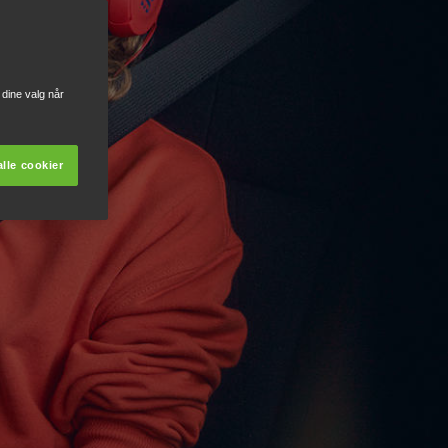
dine valg når
lle cookier