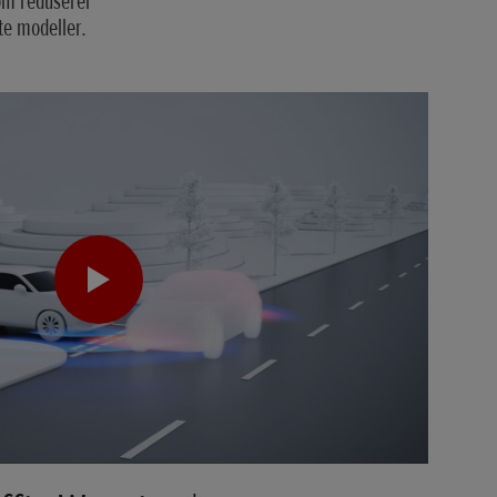
som reduserer
gte modeller.