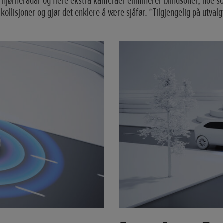
a hjørneradar og flere ekstra kameraer eliminerer blindsoner, noe 
 kollisjoner og gjør det enklere å være sjåfør. *Tilgjengelig på utval