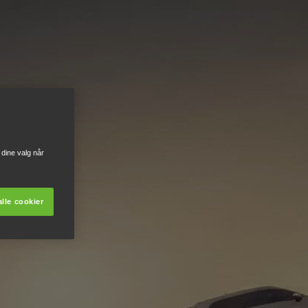
dine valg når
lle cookier