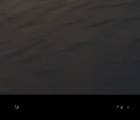
MC
Marine
FINN OSS PÅ