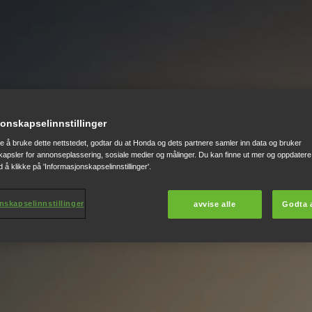
onskapselinnstillinger
te å bruke dette nettstedet, godtar du at Honda og dets partnere samler inn data og bruker
apsler for annonseplassering, sosiale medier og målinger. Du kan finne ut mer og oppdatere 
 å klikke på 'Informasjonskapselinnstillinger'.
nskapselinnstillinger
avvise alle
Godta a