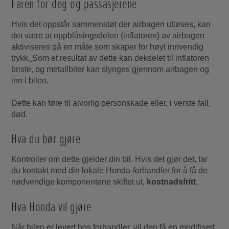
Faren for deg og passasjerene
Hvis det oppstår sammenstøt der airbagen utløses, kan
det være at oppblåsingsdelen (inflatoren) av airbagen
aktiviseres på en måte som skaper for høyt innvendig
trykk.
Som et resultat av dette kan dekselet til inflatoren
briste, og metallbiter kan slynges gjennom airbagen og
inn i bilen.
Dette kan føre til alvorlig personskade eller, i verste fall,
død.
Hva du bør gjøre
Kontroller om dette gjelder din bil. Hvis det gjør det, tar
du kontakt med din lokale Honda-forhandler for å få de
nødvendige komponentene skiftet ut,
kostnadsfritt
.
Hva Honda vil gjøre
Når bilen er levert hos forhandler, vil den få en modifisert