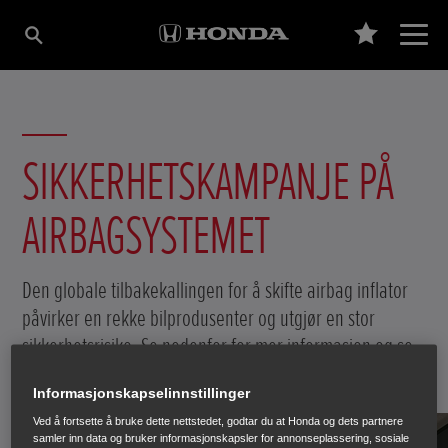
SIKKERHETSKAMPANJE PÅ
AIRBAGSYSTEMET
Den globale tilbakekallingen for å skifte airbag inflator
påvirker en rekke bilprodusenter og utgjør en stor
sikkerhetsrisiko. Se nedenfor for mer informasjon og se
om det gjelder din bil.
Informasjonskapselinnstillinger
Ved å fortsette å bruke dette nettstedet, godtar du at Honda og dets partnere
samler inn data og bruker informasjonskapsler for annonseplassering, sosiale