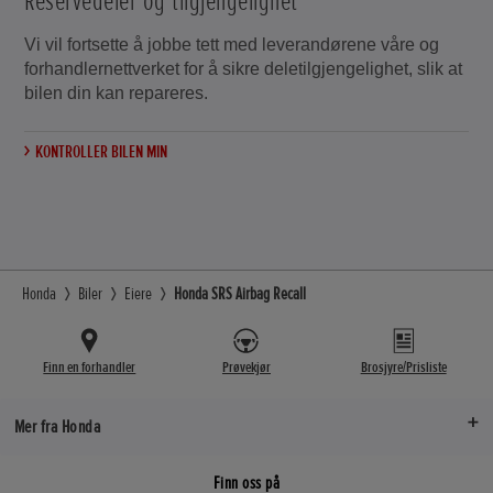
Reservedeler og tilgjengelighet
Vi vil fortsette å jobbe tett med leverandørene våre og
forhandlernettverket for å sikre deletilgjengelighet, slik at
bilen din kan repareres.
KONTROLLER BILEN MIN
Honda
Biler
Eiere
Honda SRS Airbag Recall
Finn en forhandler
Prøvekjør
Brosjyre/Prisliste
Mer fra Honda
Finn oss på