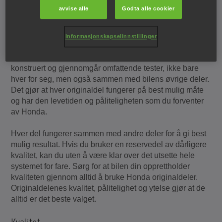
avvise alle
Godta alle cookier
Kvalitet, pålitelighet og ytelse er egenskaper som
Informasjonskapselinnstillinger
kjennetegner både Hondas biler og delene som bilene
består av. Hver originaldel fra Honda er omhyggelig
konstruert og gjennomgår omfattende tester, ikke bare
hver for seg, men også sammen med bilens øvrige deler.
Det gjør at hver originaldel fungerer på best mulig måte
og har den levetiden og påliteligheten som du forventer
av Honda.
Hver del fungerer sammen med andre deler for å gi best
mulig resultat. Hvis du bruker en reservedel av dårligere
kvalitet, kan du uten å være klar over det utsette hele
systemet for fare. Sørg for at bilen din opprettholder
kvaliteten gjennom alltid å bruke Honda originaldeler.
Originaldelenes kvalitet, pålitelighet og ytelse gjør at de
alltid er det beste valget.