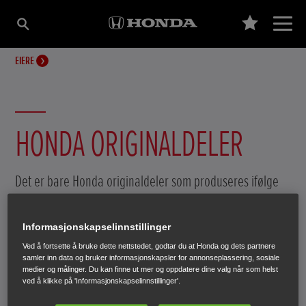
EIERE
HONDA ORIGINALDELER
Det er bare Honda originaldeler som produseres ifølge
Hondas spesifikasjoner for å holde like høy kvalitet som
bilen. Originaldelenes kvalitet, pålitelighet og ytelse gjør
Informasjonskapselinnstillinger
at de alltid er det beste valget. Da får du Hondas kvalitet
Ved å fortsette å bruke dette nettstedet, godtar du at Honda og dets partnere
i alle deler av bilen.
samler inn data og bruker informasjonskapsler for annonseplassering, sosiale
medier og målinger. Du kan finne ut mer og oppdatere dine valg når som helst
ved å klikke på 'Informasjonskapselinnstillinger'.