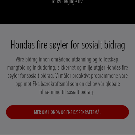
folks daglige liv.
Hondas fire søyler for sosialt bidrag
Våre bidrag innen områdene utdanning og fellesskap,
mangfold og inkludering, sikkerhet og miljø utgjør Hondas fire
søyler for sosialt bidrag. Vi måler proaktivt programmene våre
opp mot FNs bærekraftsmål som en del av vår globale
tilnærming til sosialt bidrag.
MER OM HONDA OG FNS BÆREKRAFTSMÅL