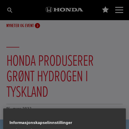
NYHETER OG EVENT
HONDA PRODUSERER
GRØNT HYDROGEN I
TYSKLAND
16. mars 2023
Informasjonskapselinnstillinger