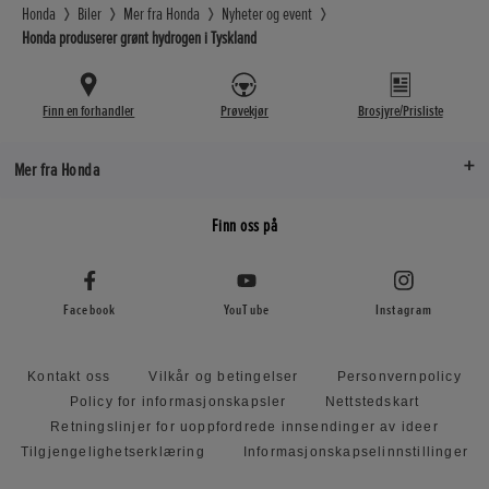
Honda
Biler
Mer fra Honda
Nyheter og event
Honda produserer grønt hydrogen i Tyskland
Finn en forhandler
Prøvekjør
Brosjyre/Prisliste
Mer fra Honda
Finn oss på
Facebook
YouTube
Instagram
Kontakt oss
Vilkår og betingelser
Personvernpolicy
Policy for informasjonskapsler
Nettstedskart
Retningslinjer for uoppfordrede innsendinger av ideer
Tilgjengelighetserklæring
Informasjonskapselinnstillinger