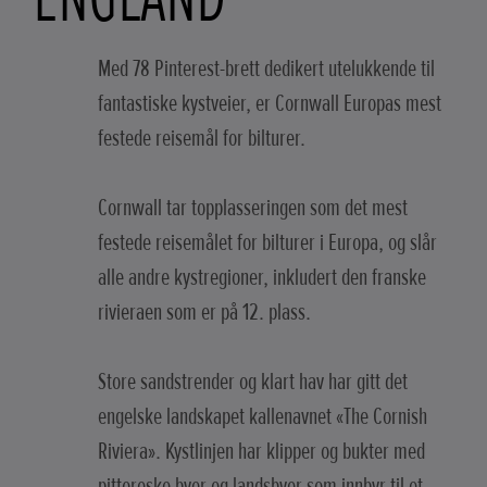
Med 78 Pinterest-brett dedikert utelukkende til
fantastiske kystveier, er Cornwall Europas mest
festede reisemål for bilturer.
Cornwall tar topplasseringen som det mest
festede reisemålet for bilturer i Europa, og slår
alle andre kystregioner, inkludert den franske
rivieraen som er på 12. plass.
Store sandstrender og klart hav har gitt det
engelske landskapet kallenavnet «The Cornish
Riviera». Kystlinjen har klipper og bukter med
pittoreske byer og landsbyer som innbyr til et