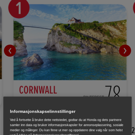
Informasjonskapselinnstillinger
Ved å fortsette å bruke dette nettstedet, godtar du at Honda og dets partnere
samler inn data og bruker informasjonskapsler for annonseplassering, sosiale
1. Cornwall, England
– 78 brett
2
medier og målinger. Du kan finne ut mer og oppdatere dine valg når som helst