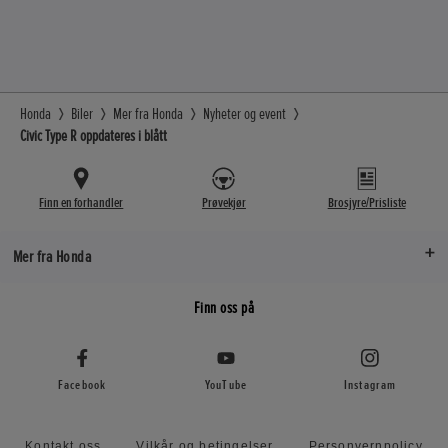
Honda
Biler
Mer fra Honda
Nyheter og event
Civic Type R oppdateres i blått
Finn en forhandler
Prøvekjør
Brosjyre/Prisliste
Mer fra Honda
Finn oss på
Facebook
YouTube
Instagram
Kontakt oss
Vilkår og betingelser
Personvernpolicy