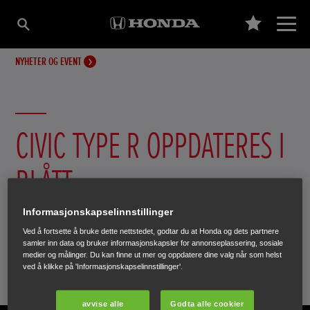
NYHETER OG EVENT
CIVIC TYPE R OPPDATERES I
BLÅTT
Informasjonskapselinnstillinger
Bedre kjøling, kjørekomfort og sikkerhet er noen av
Ved å fortsette å bruke dette nettstedet, godtar du at Honda og dets partnere
nyhetene i 2020-utgaven av Civic Type R.
samler inn data og bruker informasjonskapsler for annonseplassering, sosiale
medier og målinger. Du kan finne ut mer og oppdatere dine valg når som helst
ved å klikke på 'Informasjonskapselinnstillinger'.
26. februar 2020
avvise alle
Godta alle cookier