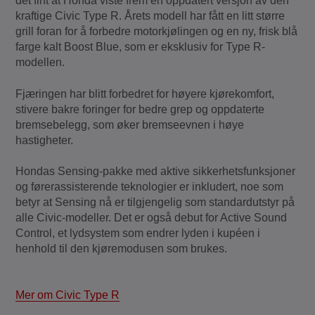
det fint at Honda viste frem en oppdatert versjon av den
kraftige Civic Type R. Årets modell har fått en litt større
grill foran for å forbedre motorkjølingen og en ny, frisk blå
farge kalt Boost Blue, som er eksklusiv for Type R-
modellen.
Fjæringen har blitt forbedret for høyere kjørekomfort,
stivere bakre foringer for bedre grep og oppdaterte
bremsebelegg, som øker bremseevnen i høye
hastigheter.
Hondas Sensing-pakke med aktive sikkerhetsfunksjoner
og førerassisterende teknologier er inkludert, noe som
betyr at Sensing nå er tilgjengelig som standardutstyr på
alle Civic-modeller. Det er også debut for Active Sound
Control, et lydsystem som endrer lyden i kupéen i
henhold til den kjøremodusen som brukes.
Mer om Civic Type R