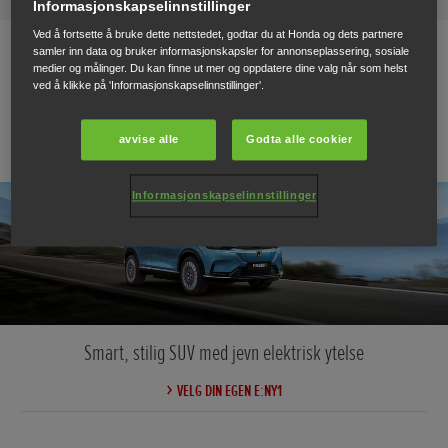
Informasjonskapselinnstillinger
Ved å fortsette å bruke dette nettstedet, godtar du at Honda og dets partnere
samler inn data og bruker informasjonskapsler for annonseplassering, sosiale
medier og målinger. Du kan finne ut mer og oppdatere dine valg når som helst
ved å klikke på 'Informasjonskapselinnstillinger'.
FRA KR 359 900,-* (*KAMPANJEPRIS TOM 30/11 23)
avvise alle
Godta alle cookier
Informasjonskapselinnstillinger
Smart, stilig SUV med jevn elektrisk ytelse
VELG DIN EGEN E:NY1