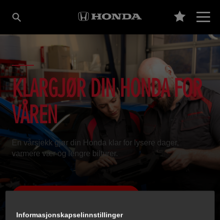
KLARGJØR DIN HONDA FOR
VÅREN
En vårsjekk gjør din Honda klar for lysere dager,
varmere vær og lengre bilturer.
Bestill vårsjekk hos nærmeste forhandler
Informasjonskapselinnstillinger