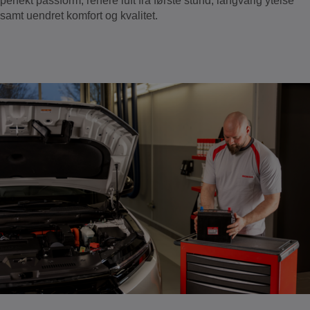
perfekt passform, renere luft fra første stund, langvarig ytelse
samt uendret komfort og kvalitet.