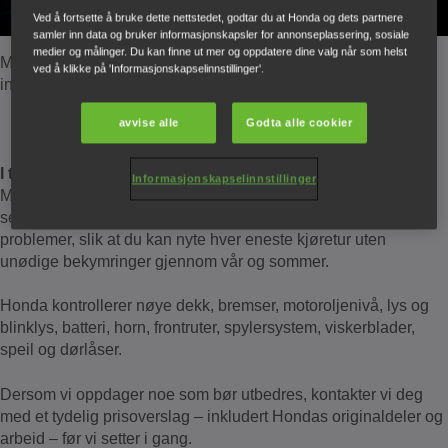
Ved å fortsette å bruke dette nettstedet, godtar du at Honda og dets partnere
samler inn data og bruker informasjonskapsler for annonseplassering, sosiale
medier og målinger. Du kan finne ut mer og oppdatere dine valg når som helst
Med riktige forberedelser kan du kjøre trygt og bekymringsfritt
ved å klikke på 'Informasjonskapselinnstillinger'.
inn i vår‑ og sommersesongen.
avvise alle
Godta alle cookier
I topp stand med vårsjekk
Informasjonskapselinnstillinger
Med en Honda vårsjekk sikrer du at bilen er i topp stand før
sesongen. Samtidig reduserer du risikoen for uventede
problemer, slik at du kan nyte hver eneste kjøretur uten
unødige bekymringer gjennom vår og sommer.
Honda kontrollerer nøye dekk, bremser, motoroljenivå, lys og
blinklys, batteri, horn, frontruter, spylersystem, viskerblader,
speil og dørlåser.
Dersom vi oppdager noe som bør utbedres, kontakter vi deg
med et tydelig prisoverslag – inkludert Hondas originaldeler og
arbeid – før vi setter i gang.