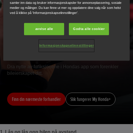
samler inn data og bruker informasjonskapsler for annonseplassering, sosiale
medier og målinger. Du kan finne ut mer og oppdatere dine valg når som helst
ved å klikke på 'Informasjonskapselinnstillinger'.
FEM FORDELER MED MY
avvise alle
Godta alle cookier
HONDA+
Informasjonskapselinnstillinger
Dra nytte av funksjonene i Hondas app som forenkler
bileierskapet ditt.
Finn din nærmeste forhandler
Slik fungerer My Honda+
1. Lås og lås opp bilen på avstand