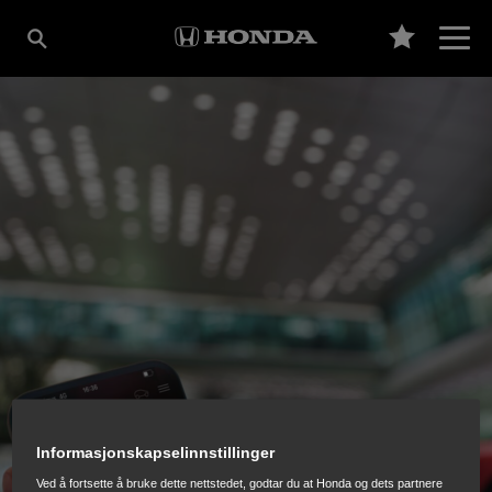
Informasjonskapselinnstillinger
Ved å fortsette å bruke dette nettstedet, godtar du at Honda og dets partnere