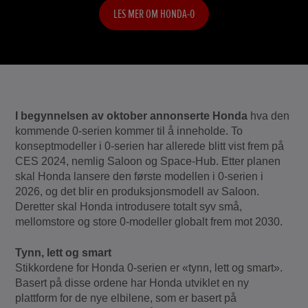
LES MER OM HONDA-0
LES MER OM HONDA-0
I begynnelsen av oktober annonserte Honda
hva den
kommende 0-serien kommer til å inneholde. To
konseptmodeller i 0-serien har allerede blitt vist frem på
CES 2024, nemlig Saloon og Space-Hub. Etter planen
skal Honda lansere den første modellen i 0-serien i
2026, og det blir en produksjonsmodell av Saloon.
Deretter skal Honda introdusere totalt syv små,
mellomstore og store 0-modeller globalt frem mot 2030.
Tynn, lett og smart
Stikkordene for Honda 0-serien er «tynn, lett og smart».
Basert på disse ordene har Honda utviklet en ny
plattform for de nye elbilene, som er basert på