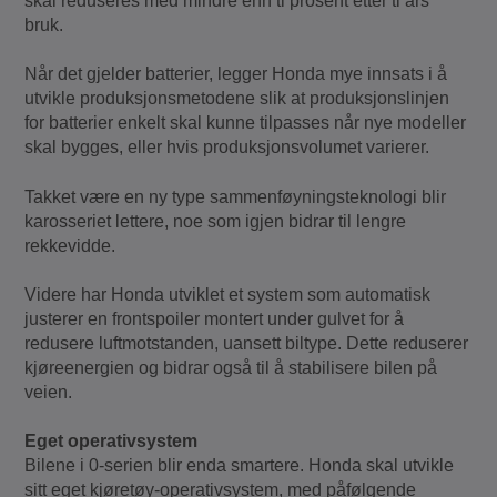
skal reduseres med mindre enn ti prosent etter ti års
bruk.
Når det gjelder batterier, legger Honda mye innsats i å
utvikle produksjonsmetodene slik at produksjonslinjen
for batterier enkelt skal kunne tilpasses når nye modeller
skal bygges, eller hvis produksjonsvolumet varierer.
Takket være en ny type sammenføyningsteknologi blir
karosseriet lettere, noe som igjen bidrar til lengre
rekkevidde.
Videre har Honda utviklet et system som automatisk
justerer en frontspoiler montert under gulvet for å
redusere luftmotstanden, uansett biltype. Dette reduserer
kjøreenergien og bidrar også til å stabilisere bilen på
veien.
Eget operativsystem
Bilene i 0-serien blir enda smartere. Honda skal utvikle
sitt eget kjøretøy-operativsystem, med påfølgende