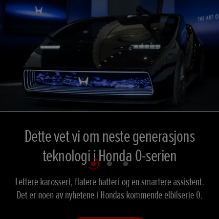
Dette vet vi om neste generasjons
teknologi i Honda 0-serien
Lettere karosseri, flatere batteri og en smartere assistent.
Lettere karosseri, flatere batteri og en smartere assistent.
Det er noen av nyhetene i Hondas kommende elbilserie 0.
Det er noen av nyhetene i Hondas kommende elbilserie 0.