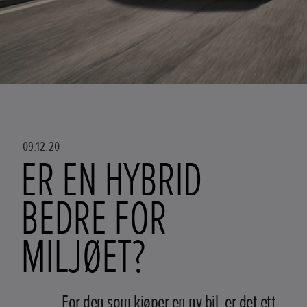
09.12.20
ER EN HYBRID
BEDRE FOR
MILJØET?
For den som kjøper en ny bil, er det ett