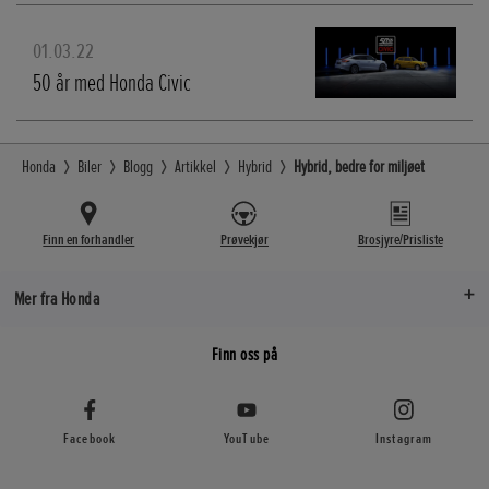
01.03.22
50 år med Honda Civic
Honda
Biler
Blogg
Artikkel
Hybrid
Hybrid, bedre for miljøet
Finn en forhandler
Prøvekjør
Brosjyre/Prisliste
Mer fra Honda
Finn oss på
Facebook
YouTube
Instagram