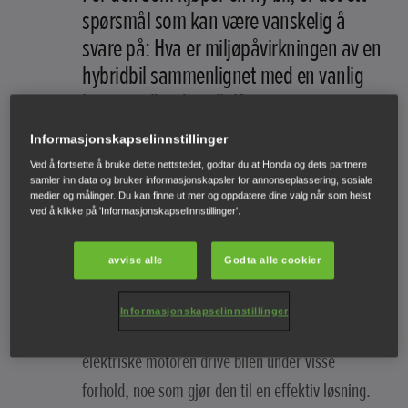
spørsmål som kan være vanskelig å
svare på: Hva er miljøpåvirkningen av en
hybridbil sammenlignet med en vanlig
bensin- eller dieselbil?
Mange av oss kan forstå at en full hybrid, som
Informasjonskapselinnstillinger
ikke trenger å bli ladet fra strømnettet, gir
Ved å fortsette å bruke dette nettstedet, godtar du at Honda og dets partnere
samler inn data og bruker informasjonskapsler for annonseplassering, sosiale
fordeler over en vanlig bensin- eller dieselbil.
medier og målinger. Du kan finne ut mer og oppdatere dine valg når som helst
ved å klikke på 'Informasjonskapselinnstillinger'.
Bilen kan kjøres i elektrisk modus med nesten
avvise alle
Godta alle cookier
null utslipp. Det er jo bra i trafikkerte bymiljøer
og faktisk i alle miljøer. Og fordi batteriet i en
Informasjonskapselinnstillinger
hybrid kan lades når bilen bremser, kan den
elektriske motoren drive bilen under visse
forhold, noe som gjør den til en effektiv løsning.