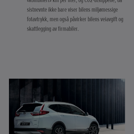
«kombinert» km per liter, og CO2-utslippene, da
sistnevnte ikke bare viser bilens miljømessige
fotavtrykk, men også påvirker bilens veiavgift og
skattlegging av firmabiler.