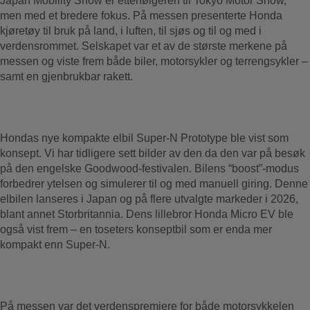
Japan Mobility Show er etterfølgeren til Tokyo Motor Show,
men med et bredere fokus. På messen presenterte Honda
kjøretøy til bruk på land, i luften, til sjøs og til og med i
verdensrommet. Selskapet var et av de største merkene på
messen og viste frem både biler, motorsykler og terrengsykler –
samt en gjenbrukbar rakett.
Hondas nye kompakte elbil Super-N Prototype ble vist som
konsept. Vi har tidligere sett bilder av den da den var på besøk
på den engelske Goodwood-festivalen. Bilens “boost”-modus
forbedrer ytelsen og simulerer til og med manuell giring. Denne
elbilen lanseres i Japan og på flere utvalgte markeder i 2026,
blant annet Storbritannia. Dens lillebror Honda Micro EV ble
også vist frem – en toseters konseptbil som er enda mer
kompakt enn Super-N.
På messen var det verdenspremiere for både motorsykkelen