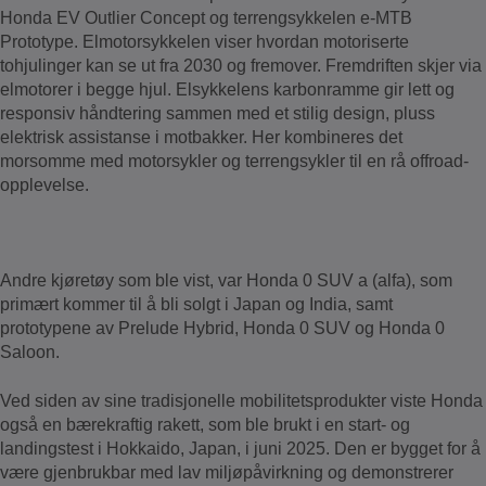
Honda EV Outlier Concept og terrengsykkelen e-MTB
Prototype. Elmotorsykkelen viser hvordan motoriserte
tohjulinger kan se ut fra 2030 og fremover. Fremdriften skjer via
elmotorer i begge hjul. Elsykkelens karbonramme gir lett og
responsiv håndtering sammen med et stilig design, pluss
elektrisk assistanse i motbakker. Her kombineres det
morsomme med motorsykler og terrengsykler til en rå offroad-
opplevelse.
Andre kjøretøy som ble vist, var Honda 0 SUV a (alfa), som
primært kommer til å bli solgt i Japan og India, samt
prototypene av Prelude Hybrid, Honda 0 SUV og Honda 0
Saloon.
Ved siden av sine tradisjonelle mobilitetsprodukter viste Honda
også en bærekraftig rakett, som ble brukt i en start- og
landingstest i Hokkaido, Japan, i juni 2025. Den er bygget for å
være gjenbrukbar med lav miljøpåvirkning og demonstrerer