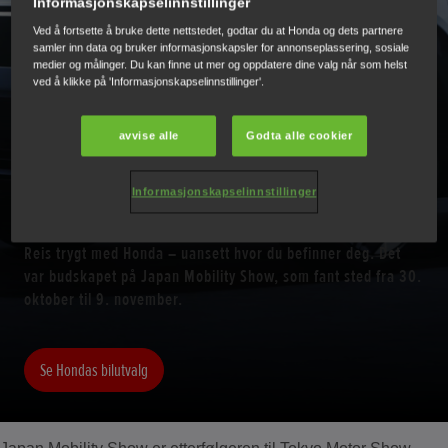
Informasjonskapselinnstillinger
HONDAS BREDDE BLE VIST
Ved å fortsette å bruke dette nettstedet, godtar du at Honda og dets partnere
samler inn data og bruker informasjonskapsler for annonseplassering, sosiale
medier og målinger. Du kan finne ut mer og oppdatere dine valg når som helst
FREM PÅ JAPAN MOBILITY
ved å klikke på 'Informasjonskapselinnstillinger'.
SHOW
avvise alle
Godta alle cookier
Informasjonskapselinnstillinger
Reis trygt med Honda – uansett hvor du befinner deg. Det
var budskapet på Japan Mobility Show, som fant sted fra 30.
oktober til 9. november.
Se Hondas bilutvalg