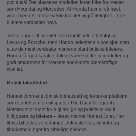
pott altså! Det plasserer modellen foran biler fra merker
som Hyundai og Mercedes. At Honda havner så høyt,
viser merkets konsekvente kvalitet og pålitelighet – noe
bileiere verdsetter høyt.
Tesla topper litt uventet listen totalt sett, etterfulgt av
Lexus og Porsche, men Honda befester sin posisjon som
et av de mest verdsatte merkene blant britiske bileiere.
Honda får god karakter takket være sterke bilmodeller og
godt omdømme for merkets anerkjente bærekraftige
kvalitet.
Britisk bilnettsted
Honest John er et britisk bilnettsted og forbrukerplattform
som startet som en bilspalte i The Daily Telegraph.
Nettstedet er kjent for å gi ærlige og praktiske råd til
bilkjøpere og bileiere – derav navnet Honest John. Her
tilbys biltester, veiledninger, tekniske tips, nyheter og
tilbakemeldinger fra virkelige bileiere.