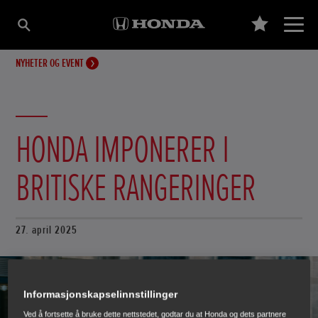
NYHETER OG EVENT
HONDA IMPONERER I
BRITISKE RANGERINGER
27. april 2025
Informasjonskapselinnstillinger
Ved å fortsette å bruke dette nettstedet, godtar du at Honda og dets partnere