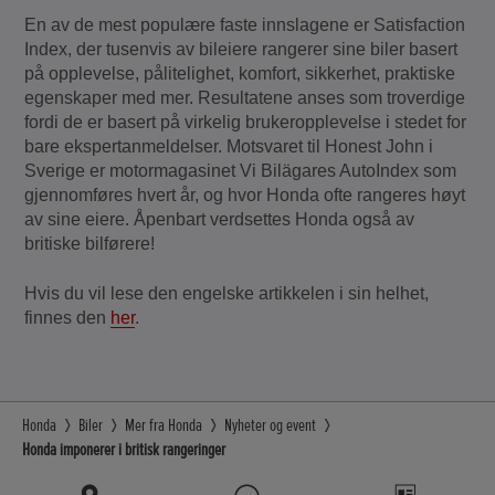
En av de mest populære faste innslagene er Satisfaction
Index, der tusenvis av bileiere rangerer sine biler basert
på opplevelse, pålitelighet, komfort, sikkerhet, praktiske
egenskaper med mer. Resultatene anses som troverdige
fordi de er basert på virkelig brukeropplevelse i stedet for
bare ekspertanmeldelser. Motsvaret til Honest John i
Sverige er motormagasinet Vi Bilägares AutoIndex som
gjennomføres hvert år, og hvor Honda ofte rangeres høyt
av sine eiere. Åpenbart verdsettes Honda også av
britiske bilførere!
Hvis du vil lese den engelske artikkelen i sin helhet,
finnes den
her
.
Honda
Biler
Mer fra Honda
Nyheter og event
Honda imponerer i britisk rangeringer