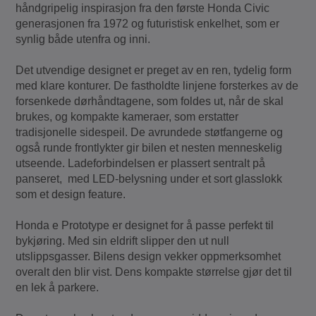
håndgripelig inspirasjon fra den første Honda Civic
generasjonen fra 1972 og futuristisk enkelhet, som er
synlig både utenfra og inni.
Det utvendige designet er preget av en ren, tydelig form
med klare konturer. De fastholdte linjene forsterkes av de
forsenkede dørhåndtagene, som foldes ut, når de skal
brukes, og kompakte kameraer, som erstatter
tradisjonelle sidespeil. De avrundede støtfangerne og
også runde frontlykter gir bilen et nesten menneskelig
utseende. Ladeforbindelsen er plassert sentralt på
panseret, med LED-belysning under et sort glasslokk
som et design feature.
Honda e Prototype er designet for å passe perfekt til
bykjøring. Med sin eldrift slipper den ut null
utslippsgasser. Bilens design vekker oppmerksomhet
overalt den blir vist. Dens kompakte størrelse gjør det til
en lek å parkere.