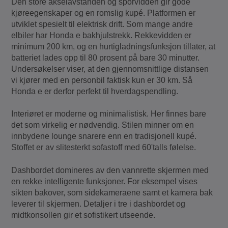
Den store akselavstanden og sporvidden gir gode
kjøreegenskaper og en romslig kupé. Platformen er
utviklet spesielt til elektrisk drift. Som mange andre
elbiler har Honda e bakhjulstrekk. Rekkevidden er
minimum 200 km, og en hurtigladningsfunksjon tillater, at
batteriet lades opp til 80 prosent på bare 30 minutter.
Undersøkelser viser, at den gjennomsnittlige distansen
vi kjører med en personbil faktisk kun er 30 km. Så
Honda e er derfor perfekt til hverdagspendling.
Interiøret er moderne og minimalistisk. Her finnes bare
det som virkelig er nødvendig. Stilen minner om en
innbydene lounge snarere enn en tradisjonell kupé.
Stoffet er av slitesterkt sofastoff med 60'talls følelse.
Dashbordet domineres av den vannrette skjermen med
en rekke intelligente funksjoner. For eksempel vises
sikten bakover, som sidekameraene samt et kamera bak
leverer til skjermen. Detaljer i tre i dashbordet og
midtkonsollen gir et sofistikert utseende.