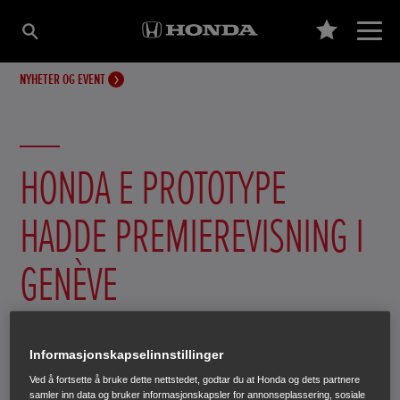
NYHETER OG EVENT
HONDA E PROTOTYPE
HADDE PREMIEREVISNING I
GENÈVE
Honda viste prototypen av den nye elbil på bilmessen i
Genève.
Informasjonskapselinnstillinger
Ved å fortsette å bruke dette nettstedet, godtar du at Honda og dets partnere
samler inn data og bruker informasjonskapsler for annonseplassering, sosiale