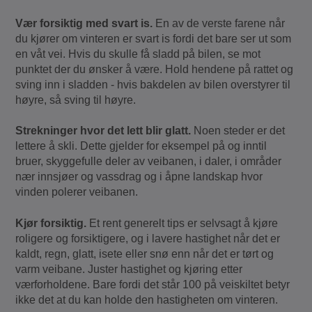
Vær forsiktig med svart is.
En av de verste farene når
du kjører om vinteren er svart is fordi det bare ser ut som
en våt vei. Hvis du skulle få sladd på bilen, se mot
punktet der du ønsker å være. Hold hendene på rattet og
sving inn i sladden - hvis bakdelen av bilen overstyrer til
høyre, så sving til høyre.
Strekninger hvor det lett blir glatt.
Noen steder er det
lettere å skli. Dette gjelder for eksempel på og inntil
bruer, skyggefulle deler av veibanen, i daler, i områder
nær innsjøer og vassdrag og i åpne landskap hvor
vinden polerer veibanen.
Kjør forsiktig.
Et rent generelt tips er selvsagt å kjøre
roligere og forsiktigere, og i lavere hastighet når det er
kaldt, regn, glatt, isete eller snø enn når det er tørt og
varm veibane. Juster hastighet og kjøring etter
værforholdene. Bare fordi det står 100 på veiskiltet betyr
ikke det at du kan holde den hastigheten om vinteren.