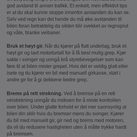
god avstand til annen trafikk. Et enkelt, men effektivt tips
er at du skal kunne stoppe innenfor avstanden du kan se.
Selv ved regn kan det hende du må øke avstanden til
bilen foran betraktelig da sikten blir svekket av regnsprut
og våte, blanke veibaner.
Bruk et høyt gir.
Når du kjører på flatt underlag, bruk et
høyt gir og lavt motorturtall for å få best mulig grep. Kjør
sakte i svinger og unngå brå styrebevegelser som kan
føre til at bilen mister grepet. Hvis det er veldig glatt eller
isete og du kjører en bil med manuell girkasse, start i
andre gir for å gi dekkene bedre grep.
Brems på rett strekning.
Ved å bremse på en rett
veistrekning unngår du risikoen for å miste kontrollen
over bilen. Under glatte forhold er det mer sannsynlig at
bilen din sklir hvis du bremser mens du svinger. Kjører
du bil med manuelt gir, gir ned og brems med motoren,
da vil du redusere hastigheten uten å måtte trykke hardt
på bremsen.