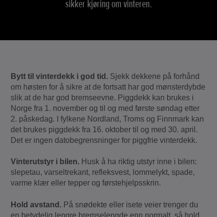
sikker kjøring om vinteren.
Bytt til vinterdekk i god tid.
Sjekk dekkene på forhånd
om høsten for å sikre at de fortsatt har god mønsterdybde
slik at de har god bremseevne. Piggdekk kan brukes i
Norge fra 1. november og til og med første søndag etter
2. påskedag. I fylkene Nordland, Troms og Finnmark kan
det brukes piggdekk fra 16. oktober til og med 30. april.
Det er ingen datobegrensninger for piggfrie vinterdekk.
Vinterutstyr i bilen.
Husk å ha riktig utstyr inne i bilen:
slepetau, varseltrekant, refleksvest, lommelykt, spade,
varme klær eller tepper og førstehjelpsskrin.
Hold avstand.
På snødekte eller isete veier trenger du
en betydelig lengre bremselengde enn normalt, så hold