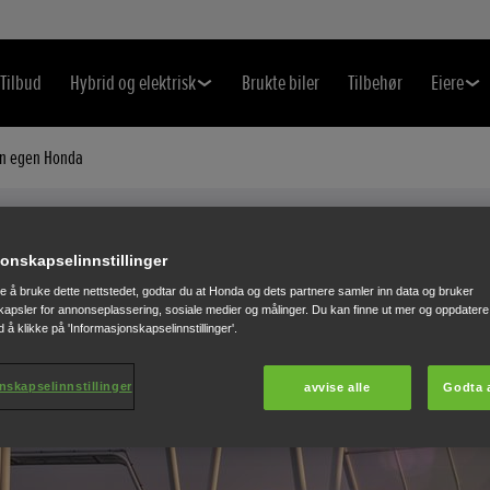
Tilbud
Hybrid og elektrisk
Brukte biler
Tilbehør
Eiere
in egen Honda
Civic 4 door
Tilbud
onskapselinnstillinger
ALLE TILBUD PÅ FIREDØRS CIVIC
te å bruke dette nettstedet, godtar du at Honda og dets partnere samler inn data og bruker
apsler for annonseplassering, sosiale medier og målinger. Du kan finne ut mer og oppdatere 
 å klikke på 'Informasjonskapselinnstillinger'.
nskapselinnstillinger
avvise alle
Godta a