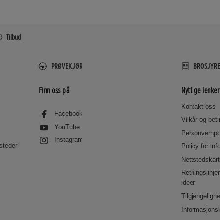
Tilbud
PRØVEKJØR
BROSJYRE
Finn oss på
Nyttige lenker
Kontakt oss
Facebook
Vilkår og bet
YouTube
Personvernpo
Instagram
steder
Policy for in
Nettstedskart
Retningslinje
ideer
Tilgjengeligh
Informasjonsk