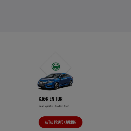
KJØR EN TUR
Ta en kjøretur i firedørs Civic.
AVTAL PRØVEKJØRING