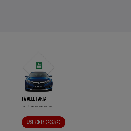
FÅ ALLE FAKTA
Finn ut mer om firedørs Civic.
LAST NED EN BROSJYRE