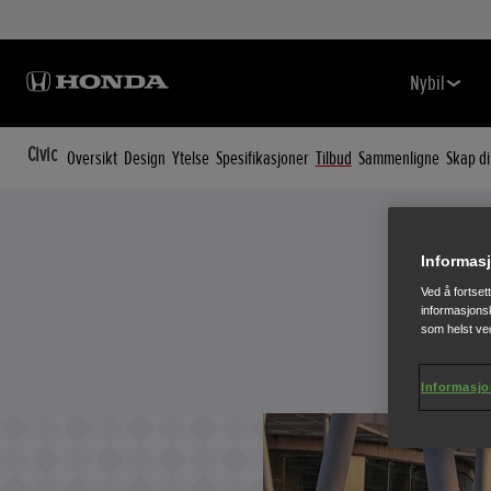
Nybil
Civic
Oversikt
Design
Ytelse
Spesifikasjoner
Tilbud
Sammenligne
Skap d
Informasj
Ved å fortset
informasjonsk
som helst ved
Informasjo