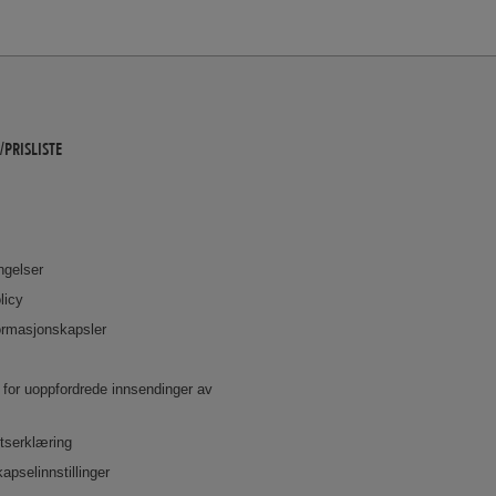
/PRISLISTE
ingelser
licy
formasjonskapsler
r for uoppfordrede innsendinger av
etserklæring
apselinnstillinger