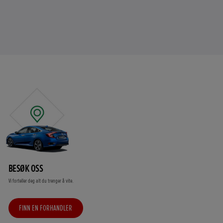
BESØK OSS
Vi forteller deg alt du trenger å vite.
FINN EN FORHANDLER