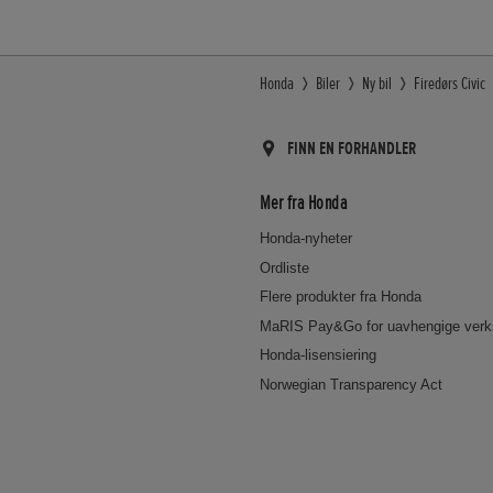
Honda
Biler
Ny bil
Firedørs Civic
FINN EN FORHANDLER
Mer fra Honda
Honda-nyheter
Ordliste
Flere produkter fra Honda
MaRIS Pay&Go for uavhengige verk
Honda-lisensiering
Norwegian Transparency Act