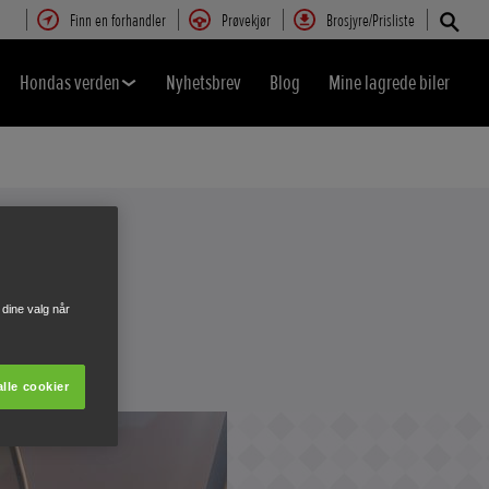
Finn en forhandler
Prøvekjør
Brosjyre/Prisliste
Hondas verden
Nyhetsbrev
Blog
Mine lagrede biler
dine valg når
lle cookier